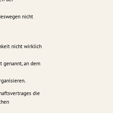
 deswegen nicht
hkeit nicht wirklich
kt genannt, an dem
rganisieren.
haftsvertrages die
chen