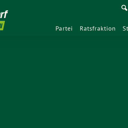
rf
N
Partei
Ratsfraktion
S