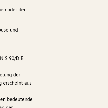
nen oder der
ouse und
DNIS 90/DIE
gelung der
g erscheint aus
aßen bedeutende
en der