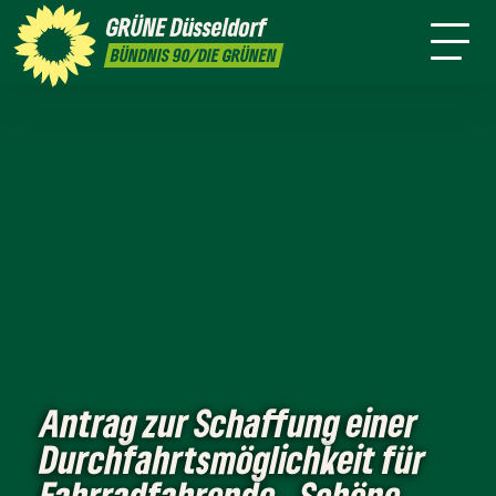
ktion
Stadtbezirke
Termine
Mitmachen
GRÜNE
Düsseldorf
GRÜNFUNK
Presse
Kontakt
BÜNDNIS 90/DIE GRÜNEN
Antrag zur Schaffung einer
Durchfahrtsmöglichkeit für
Fahrradfahrende „Schöne