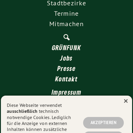
Stadtbezirke
Termine
Mitmachen
GRÜNFUNK
Jobs
Presse
Kontakt
Impressum
×
Datenschutz
Diese Webseite verwendet
ausschließlich
technisch
notwendige Cookies. Lediglich
AKZEPTIEREN
für die Anzeige von externen
© 2026
GRÜNE Düsseldorf
- Alle Rechte vorbehalten.
Inhalten können zusätzliche