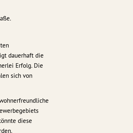
raße.
aten
igt dauerhaft die
erlei Erfolg. Die
len sich von
wohnerfreundliche
 Gewerbegebiets
könnte diese
rden.