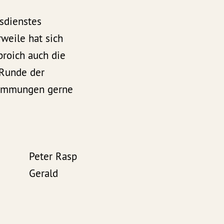
gsdienstes
rweile hat sich
roich auch die
 Runde der
stimmungen gerne
ter Rasp
Gerald