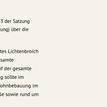
 3 der Satzung
zung) über die
etes Lichtenbroich
esamte
uf der gesamte
g sollte im
 Wohnbebauung im
raße sowie rund um