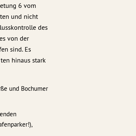
tretung 6 vom
ten und nicht
lusskontrolle des
es von der
en sind. Es
ten hinaus stark
raße und Bochumer
henden
fenparker!),