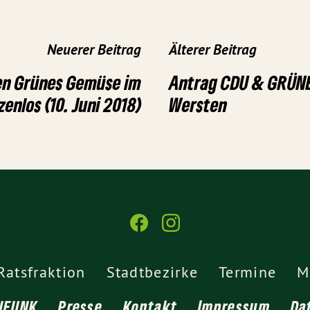
Neuerer Beitrag
Älterer Beitrag
n Grünes Gemüse im
Antrag CDU & GRÜN
enlos (10. Juni 2018)
Wersten
Ratsfraktion
Stadtbezirke
Termine
M
NFUNK
Presse
Kontakt
Impressum
Da