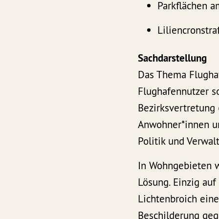
Parkflächen a
Liliencronstr
Sachdarstellung
Das Thema Flughaf
Flughafennutzer so
Bezirksvertretung 
Anwohner*innen un
Politik und Verwal
In Wohngebieten w
Lösung. Einzig auf
Lichtenbroich eine
Beschilderung geg