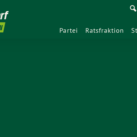
rf
N
Partei
Ratsfraktion
S