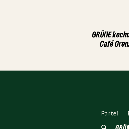
GRÜNE koche
Café Grenz
Partei
GRÜ