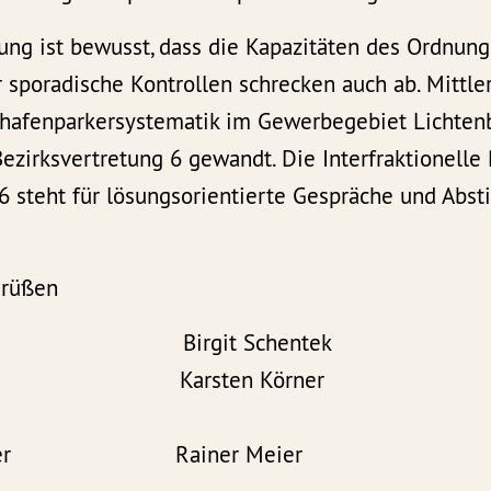
ung ist bewusst, dass die Kapazitäten des Ordnun
r sporadische Kontrollen schrecken auch ab. Mittle
ghafenparkersystematik im Gewerbegebiet Lichtenb
Bezirksvertretung 6 gewandt. Die Interfraktionelle
 6 steht für lösungsorientierte Gespräche und Ab
Grüßen
mas Birgit Schentek Pe
Peters Karsten Körner 
nberger Rainer Meier