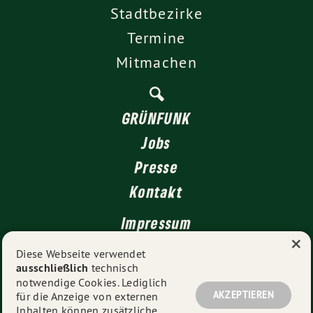
Stadtbezirke
Termine
Mitmachen
GRÜNFUNK
Jobs
Presse
Kontakt
Impressum
×
Datenschutz
Diese Webseite verwendet
ausschließlich
technisch
notwendige Cookies. Lediglich
AKZEPTIEREN
für die Anzeige von externen
© 2026
GRÜNE Düsseldorf
- Alle Rechte vorbehalten.
Inhalten können zusätzliche