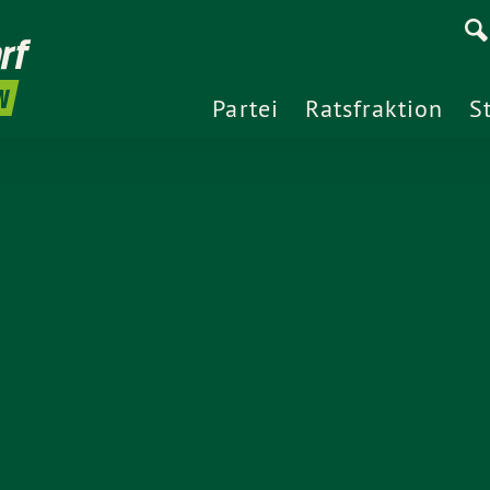
rf
N
Partei
Ratsfraktion
S