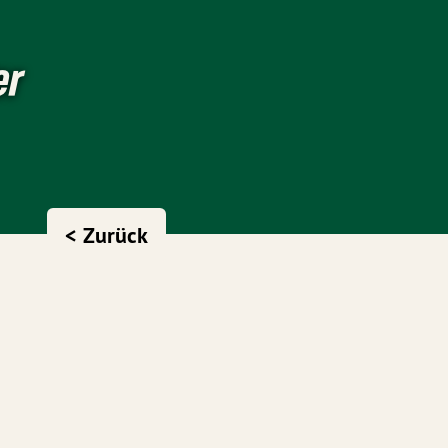
er
< Zurück