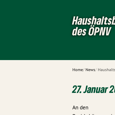
Haushaltsb
des ÖPNV
Home
News
Haushalts
27. Januar 
An den