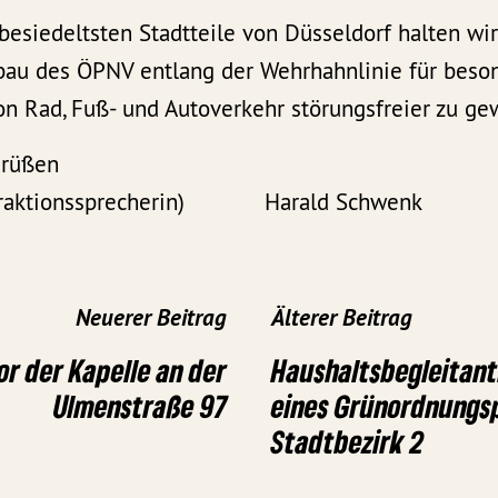
tbesiedeltsten Stadtteile von Düsseldorf halten wi
sbau des ÖPNV entlang der Wehrhahnlinie für beson
on Rad, Fuß- und Autoverkehr störungsfreier zu ge
Grüßen
 (Fraktionssprecherin) Harald Schwenk
Neuerer Beitrag
Älterer Beitrag
or der Kapelle an der
Haushaltsbegleitant
Ulmenstraße 97
eines Grünordnungsp
Stadtbezirk 2