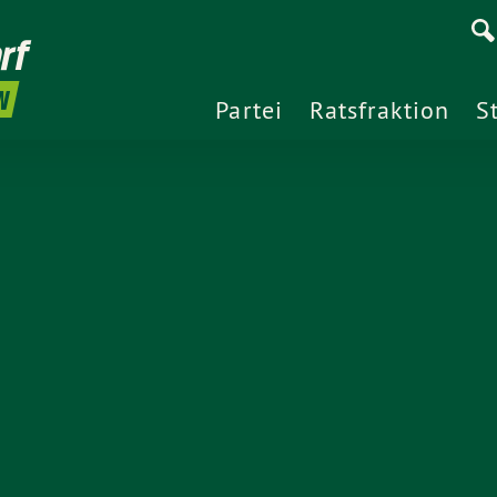
rf
N
Partei
Ratsfraktion
S