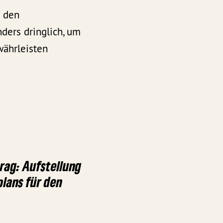
r den
ders dringlich, um
währleisten
rag: Aufstellung
lans für den