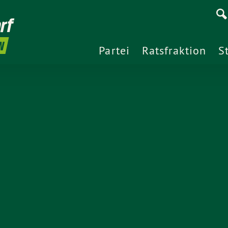
rf
N
Partei
Ratsfraktion
S