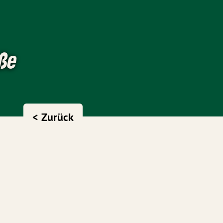
aße
< Zurück