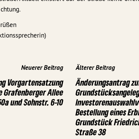
ichtung.
Grüßen
aktionssprecherin)
Neuerer Beitrag
Älterer Beitrag
ng Vorgartensatzung
Änderungsantrag zur
 Grafenberger Allee
Grundstücksangeleg
0a und Sohnstr. 6-10
Investorenauswahlv
Bestellung eines Er
Grundstück Friedric
Straße 38