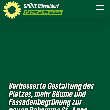
ktion
Stadtbezirke
Termine
Mitmachen
GRÜNE
Düsseldorf
GRÜNFUNK
Jobs
Presse
Kontakt
BÜNDNIS 90/DIE GRÜNEN
Verbesserte Gestaltung des
Platzes, mehr Bäume und
Fassadenbegrünung zur
neuen Bebauung St. Anna-