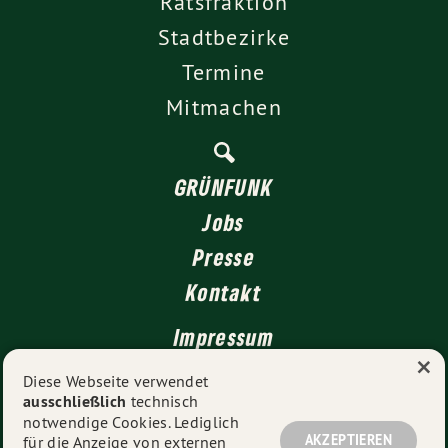
Ratsfraktion
Stadtbezirke
Termine
Mitmachen
GRÜNFUNK
Jobs
Presse
Kontakt
Impressum
×
Datenschutz
Diese Webseite verwendet
ausschließlich
technisch
notwendige Cookies. Lediglich
AKZEPTIEREN
für die Anzeige von externen
© 2026
GRÜNE Düsseldorf
- Alle Rechte vorbehalten.