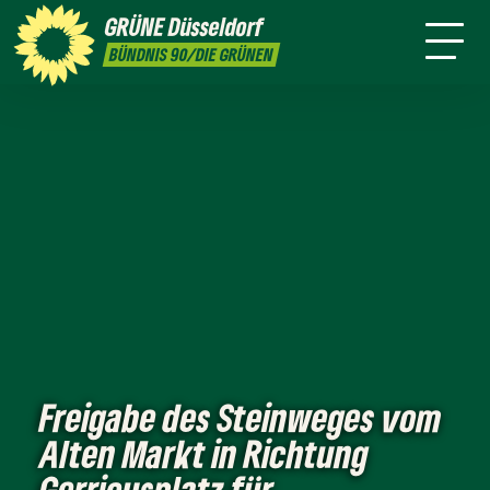
ktion
Stadtbezirke
Termine
Mitmachen
GRÜNE
Düsseldorf
GRÜNFUNK
Presse
Kontakt
BÜNDNIS 90/DIE GRÜNEN
Freigabe des Steinweges vom
Alten Markt in Richtung
Gerricusplatz für