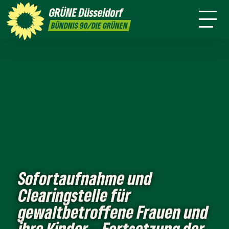
ktion
Stadtbezirke
Termine
Mitmachen
GRÜNE
Düsseldorf
GRÜNFUNK
Presse
Kontakt
BÜNDNIS 90/DIE GRÜNEN
Sofortaufnahme und
Clearingstelle für
gewaltbetroffene Frauen und
ihre Kinder – Fortsetzung der