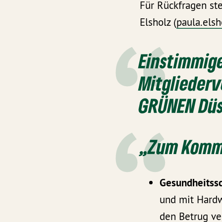
Für Rückfragen st
Elsholz (
paula.els
Einstimmige
Mitglieder
GRÜNEN Düss
„Zum Kommu
Gesundheitss
und mit Hardw
den Betrug ve