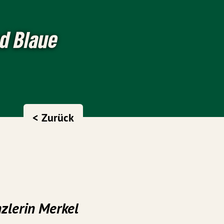
nd Blaue
< Zurück
zlerin Merkel