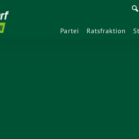
rf
N
Partei
Ratsfraktion
S