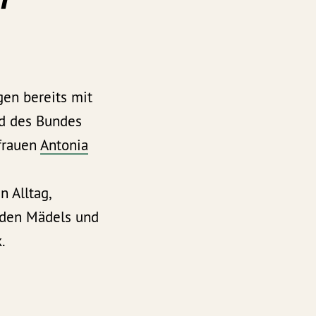
gen bereits mit
d des Bundes
sfrauen
Antonia
 Alltag,
t den Mädels und
.