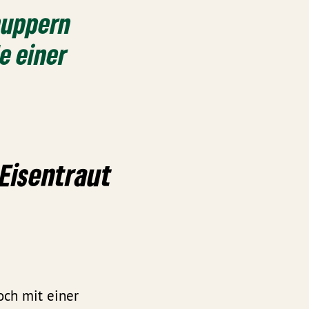
nuppern
le einer
 Eisentraut
och mit einer