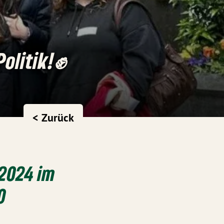
Politik!✊
< Zurück
 2024 im
0