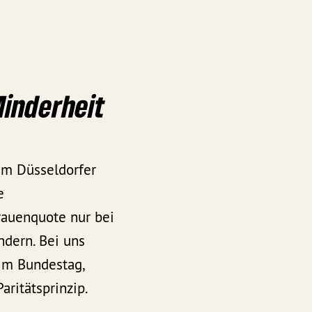
Minderheit
 Im Düsseldorfer
e
rauenquote nur bei
dern. Bei uns
im Bundestag,
ritätsprinzip.