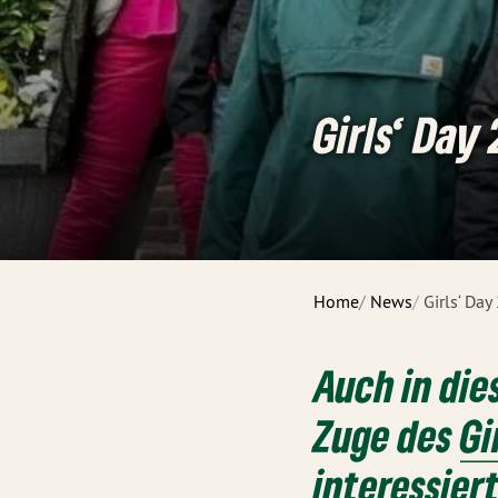
Girls‘ Day
Home
News
Girls‘ Day
Auch in die
Zuge des
Gi
interessier