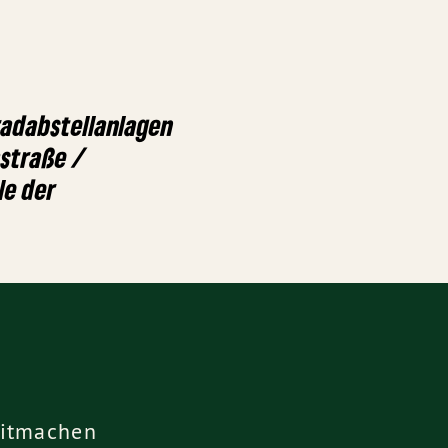
radabstellanlagen
astraße /
le der
itmachen