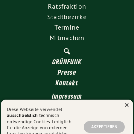
Ratsfraktion
Stadtbezirke
Termine
Mitmachen
GRÜNFUNK
Presse
Kontakt
Impressum
×
Datenschutz
Diese Webseite verwendet
ausschließlich
technisch
notwendige Cookies. Lediglich
AKZEPTIEREN
für die Anzeige von externen
© 2026
GRÜNE Düsseldorf
- Alle Rechte vorbehalten.
Inhalten können zusätzliche