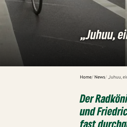
„Juhuu, e
Home
News
„Juhuu, e
Der Radköni
und Friedri
fast durchg