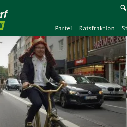
rf
N
Partei
Ratsfraktion
S