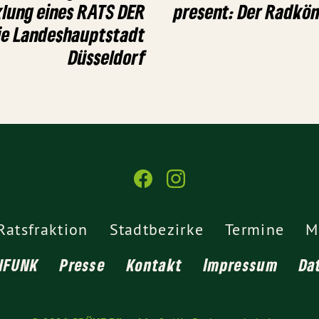
lung eines RATS DER
present: Der Radköni
ie Landeshauptstadt
Düsseldorf
Ratsfraktion
Stadtbezirke
Termine
M
NFUNK
Presse
Kontakt
Impressum
Da