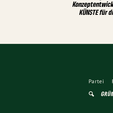
Konzeptentwick
KÜNSTE für d
Partei
GRÜ