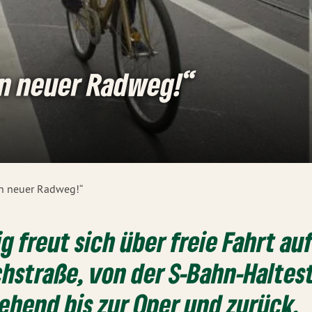
in neuer Radweg!“
in neuer Radweg!“
g freut sich über freie Fahrt auf
chstraße, von der S-Bahn-Haltest
ehend bis zur Oper und zurück.