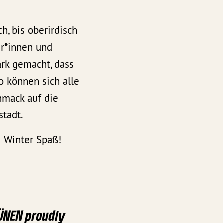
h, bis oberirdisch
er*innen und
rk gemacht, dass
o können sich alle
hmack auf die
stadt.
m Winter Spaß!
RÜNEN proudly