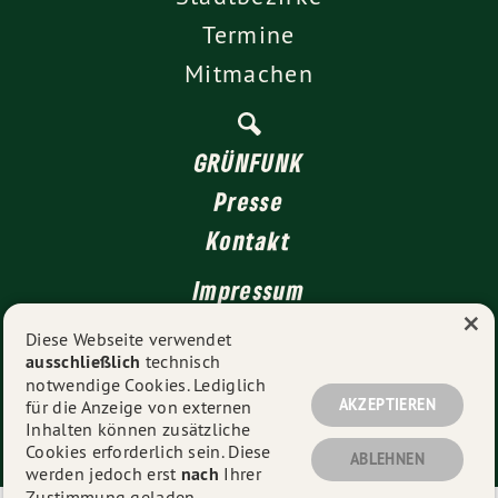
Termine
Mitmachen
GRÜNFUNK
Presse
Kontakt
Impressum
×
Datenschutz
Diese Webseite verwendet
ausschließlich
technisch
notwendige Cookies. Lediglich
AKZEPTIEREN
für die Anzeige von externen
© 2026
GRÜNE Düsseldorf
- Alle Rechte vorbehalten.
Inhalten können zusätzliche
Cookies erforderlich sein. Diese
ABLEHNEN
werden jedoch erst
nach
Ihrer
Zustimmung geladen.