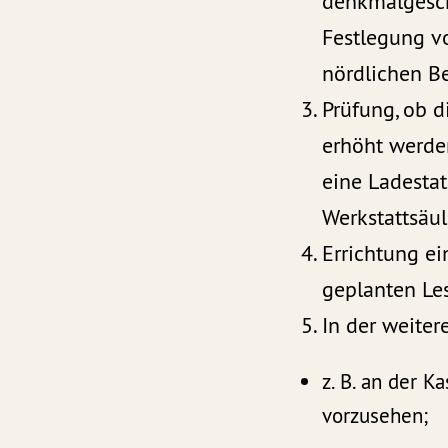
denkmalgesch
Festlegung vo
nördlichen Be
Prüfung, ob d
erhöht werde
eine Ladestat
Werkstattsäu
Errichtung e
geplanten Le
In der weiter
z. B. an der K
vorzusehen;