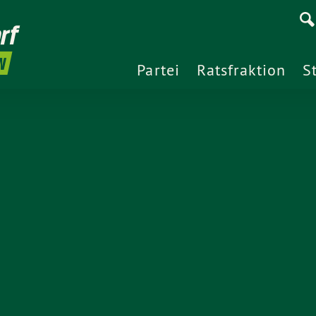
rf
N
Partei
Ratsfraktion
S