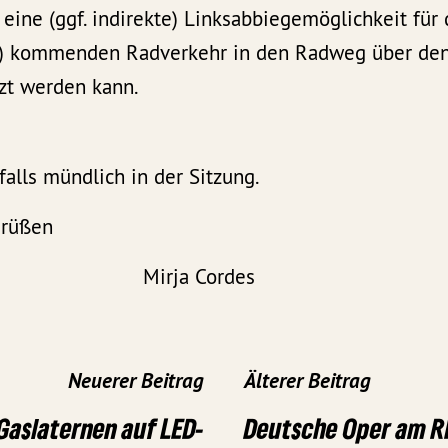
e eine (ggf. indirekte) Linksabbiegemöglichkeit fü
ße) kommenden Radverkehr in den Radweg über den
nzt werden kann.
alls mündlich in der Sitzung.
Grüßen
tnigk Mirja Cordes
Neuerer Beitrag
Älterer Beitrag
Gaslaternen auf LED-
Deutsche Oper am R