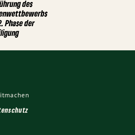
führung des
eenwettbewerbs
. Phase der
iligung
itmachen
tenschutz