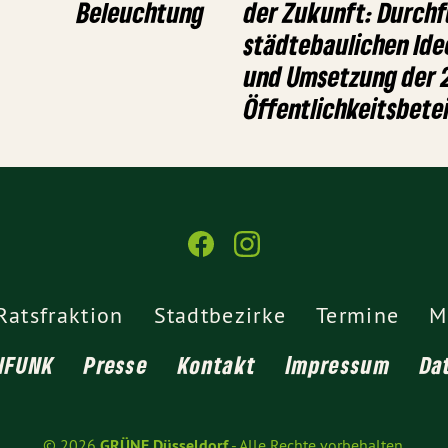
Beleuchtung
der Zukunft: Durch
städtebaulichen Id
und Umsetzung der 2
Öffentlichkeitsbete
Ratsfraktion
Stadtbezirke
Termine
M
NFUNK
Presse
Kontakt
Impressum
Da
© 2026
GRÜNE Düsseldorf
- Alle Rechte vorbehalten.