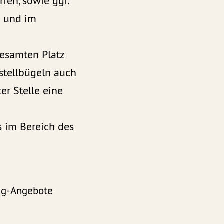
en, sowie ggf.
e und im
gesamten Platz
stellbügeln auch
er Stelle eine
s im Bereich des
ing-Angebote