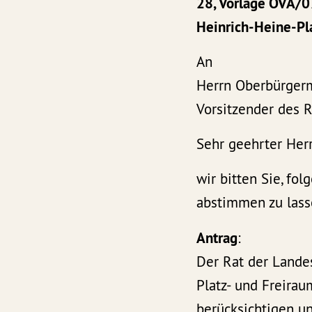
28, Vorlage
OVA/07
Heinrich-Heine-Pl
An
Herrn Oberbürgerme
Vorsitzender des 
Sehr geehrter Her
wir bitten Sie, fo
abstimmen zu lass
Antrag
:
Der Rat der Lande
Platz- und Freira
berücksichtigen u