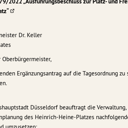
9/2022 „Ausführungsbeschluss zur Platz- und Fr
atz“
ister Dr. Keller
Rates
r Oberbürgermeister,
lgenden Ergänzungsantrag auf die Tagesordnung zu
en.
shauptstadt Düsseldorf beauftragt die Verwaltung
umplanung des Heinrich-Heine-Platzes nachfolgend
nd umzusetzen: