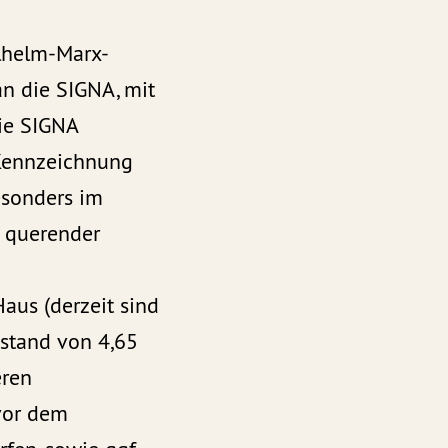
lhelm-Marx-
an die SIGNA, mit
die SIGNA
 Kennzeichnung
esonders im
 querender
aus (derzeit sind
stand von 4,65
eren
vor dem