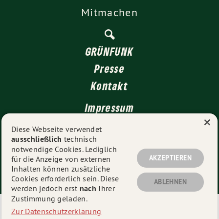
Mitmachen
GRÜNFUNK
Presse
Kontakt
Impressum
×
Datenschutz
Diese Webseite verwendet
ausschließlich
technisch
notwendige Cookies. Lediglich
AKZEPTIEREN
für die Anzeige von externen
© 2026
GRÜNE Düsseldorf
- Alle Rechte vorbehalten.
Inhalten können zusätzliche
Cookies erforderlich sein. Diese
ABLEHNEN
werden jedoch erst
nach
Ihrer
Zustimmung geladen.
Eine schnelle 🚀 und mobiloptimierte 📱 Webseite der
Zur Datenschutzerklärung
neuesten Generation von
grüne-webseiten.de