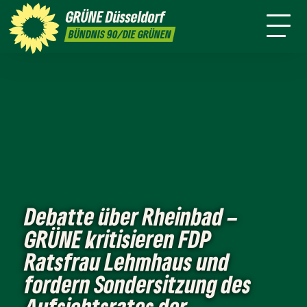
ktion
Stadtbezirke
Termine
Mitmachen
GRÜNE
Düsseldorf
GRÜNFUNK
Presse
Kontakt
BÜNDNIS 90/DIE GRÜNEN
Debatte über Rheinbad –
GRÜNE kritisieren FDP
Ratsfrau Lehmhaus und
fordern Sondersitzung des
Aufsichtsrates der