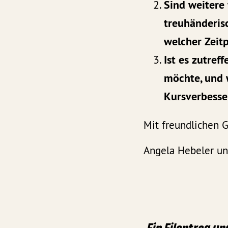
Sind weitere
treuhänderis
welcher Zeitp
Ist es zutref
möchte, und 
Kursverbess
Mit freundlichen 
Angela Hebeler un
Ein Eilantrag un