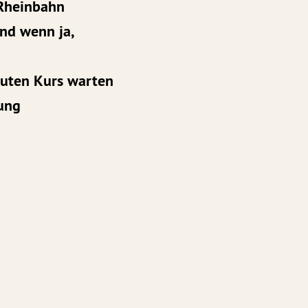
 Rheinbahn
nd wenn ja,
 guten Kurs warten
tung
.