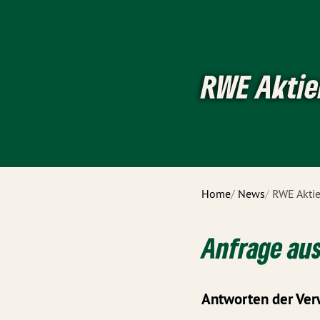
RWE Aktie
Home
News
RWE Aktie
Anfrage aus
Antworten der Ver