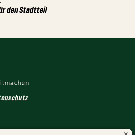
r den Stadtteil
itmachen
tenschutz
×