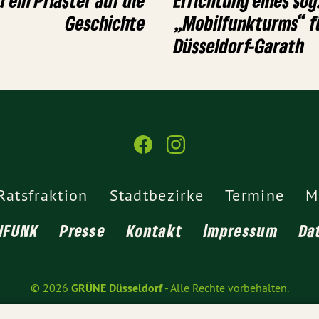
Geschichte
„Mobilfunkturms“ fü
Düsseldorf-Garath
Ratsfraktion
Stadtbezirke
Termine
M
NFUNK
Presse
Kontakt
Impressum
Da
© 2026
GRÜNE Düsseldorf
- Alle Rechte vorbehalten.