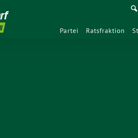
rf
N
Partei
Ratsfraktion
S