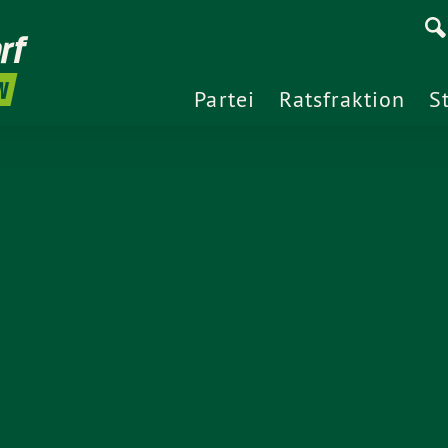
rf
N
Partei
Ratsfraktion
S