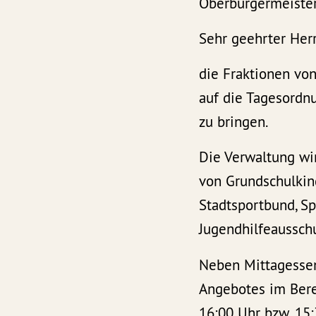
Oberbürgermeiste
Sehr geehrter Her
die Fraktionen vo
auf die Tagesordn
zu bringen.
Die Verwaltung wir
von Grundschulkin
Stadtsportbund, S
Jugendhilfeaussch
Neben Mittagessen
Angebotes im Bere
16:00 Uhr bzw. 15