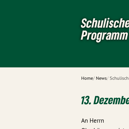
Schulisch
Programm
Home
News
Schulisc
13. Dezemb
An Herrn