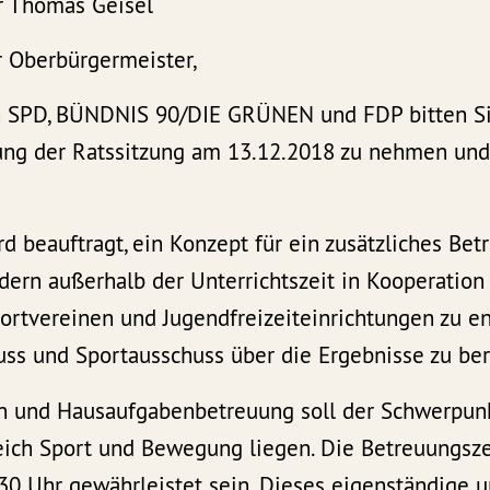
r Thomas Geisel
r Oberbürgermeister,
n SPD, BÜNDNIS 90/DIE GRÜNEN und FDP bitten Sie
ung der Ratssitzung am 13.12.2018 zu nehmen un
d beauftragt, ein Konzept für ein zusätzliches Be
dern außerhalb der Unterrichtszeit in Kooperation
portvereinen und Jugendfreizeiteinrichtungen zu 
uss und Sportausschuss über die Ergebnisse zu ber
 und Hausaufgabenbetreuung soll der Schwerpunk
ich Sport und Bewegung liegen. Die Betreuungszeit
:30 Uhr gewährleistet sein. Dieses eigenständige 