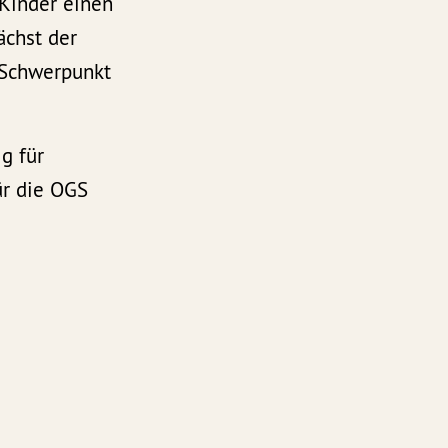
Kinder einen
ächst der
 Schwerpunkt
g für
ür die OGS