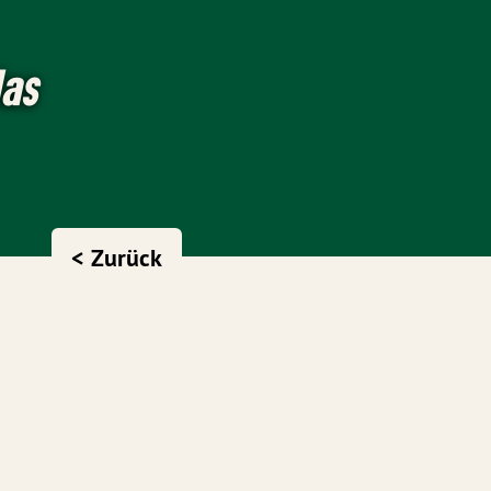
das
< Zurück
“