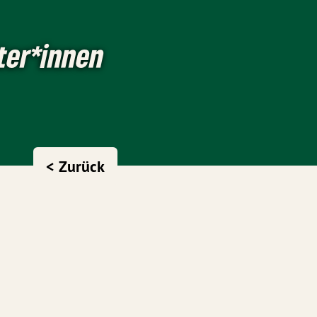
eter*innen
< Zurück