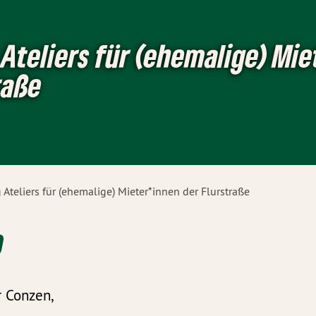
Ateliers für (ehemalige) Mi
raße
 Ateliers für (ehemalige) Mieter*innen der Flurstraße
0
r Conzen,