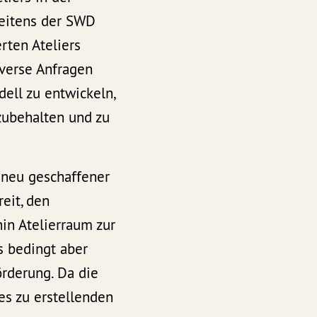
eitens der SWD
rten Ateliers
iverse Anfragen
ell zu entwickeln,
zubehalten und zu
 neu geschaffener
eit, den
hin Atelierraum zur
s bedingt aber
örderung. Da die
es zu erstellenden