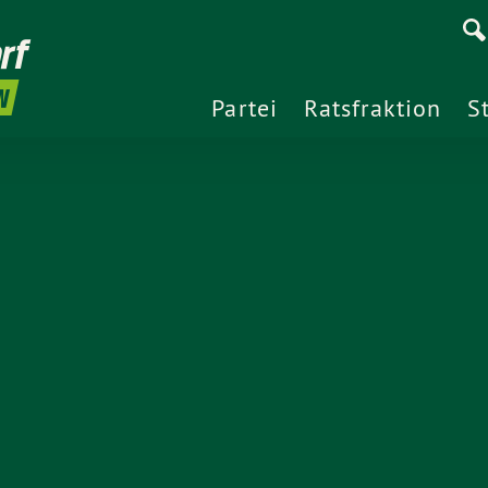
rf
N
Partei
Ratsfraktion
S