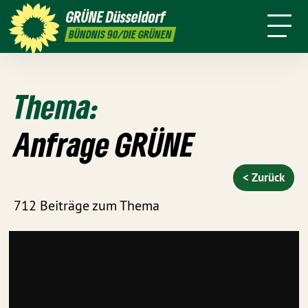
ktion
Stadtbezirke
Termine
Mitmachen
GRÜNE
Düsseldorf
GRÜNFUNK
Presse
Kontakt
BÜNDNIS 90/DIE GRÜNEN
Thema:
Anfrage GRÜNE
< Zurück
712 Beiträge zum Thema