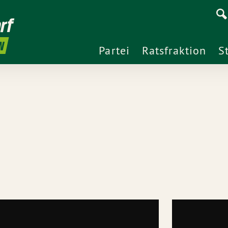
rf
N
Partei
Ratsfraktion
S