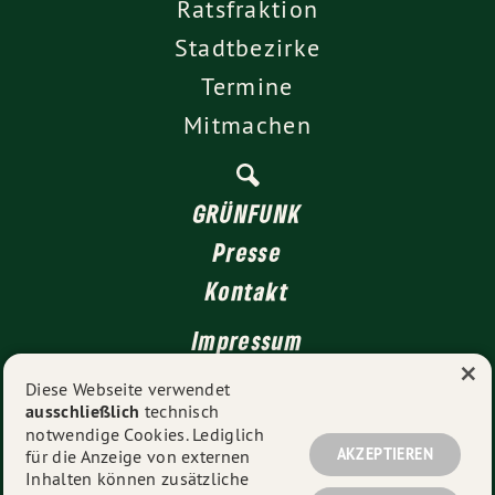
Ratsfraktion
Stadtbezirke
Termine
Mitmachen
GRÜNFUNK
Presse
Kontakt
Impressum
×
Datenschutz
Diese Webseite verwendet
ausschließlich
technisch
notwendige Cookies. Lediglich
AKZEPTIEREN
für die Anzeige von externen
© 2026
GRÜNE Düsseldorf
- Alle Rechte vorbehalten.
Inhalten können zusätzliche