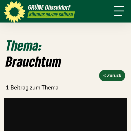
ktion
Stadtbezirke
Termine
Mitmachen
GRÜNE
Düsseldorf
GRÜNFUNK
Presse
Kontakt
BÜNDNIS 90/DIE GRÜNEN
Thema:
Brauchtum
< Zurück
1 Beitrag zum Thema