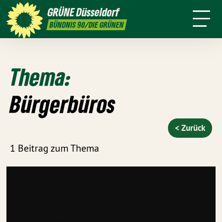
ktion
Stadtbezirke
Termine
Mitmachen
GRÜNE
Düsseldorf
GRÜNFUNK
Presse
Kontakt
BÜNDNIS 90/DIE GRÜNEN
Thema:
Bürgerbüros
< Zurück
1 Beitrag zum Thema