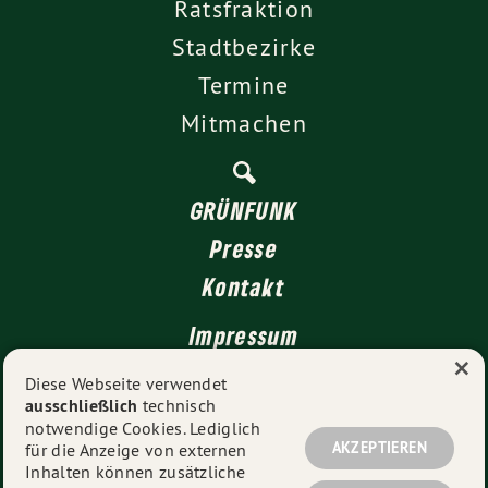
Ratsfraktion
Stadtbezirke
Termine
Mitmachen
GRÜNFUNK
Presse
Kontakt
Impressum
×
Datenschutz
Diese Webseite verwendet
ausschließlich
technisch
notwendige Cookies. Lediglich
AKZEPTIEREN
für die Anzeige von externen
© 2026
GRÜNE Düsseldorf
- Alle Rechte vorbehalten.
Inhalten können zusätzliche