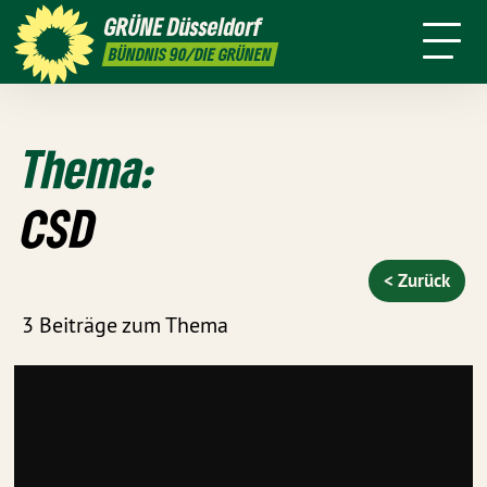
ktion
Stadtbezirke
Termine
Mitmachen
GRÜNE
Düsseldorf
GRÜNFUNK
Presse
Kontakt
BÜNDNIS 90/DIE GRÜNEN
Thema:
CSD
< Zurück
3 Beiträge zum Thema