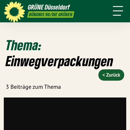
ktion
Stadtbezirke
Termine
Mitmachen
GRÜNE
Düsseldorf
GRÜNFUNK
Presse
Kontakt
BÜNDNIS 90/DIE GRÜNEN
Thema:
Einwegverpackungen
< Zurück
3 Beiträge zum Thema