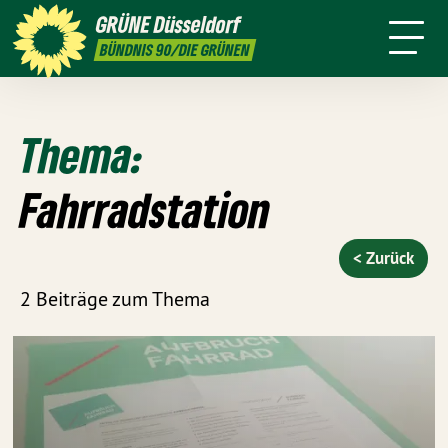
ktion
Stadtbezirke
Termine
Mitmachen
GRÜNE
Düsseldorf
GRÜNFUNK
Presse
Kontakt
BÜNDNIS 90/DIE GRÜNEN
Thema:
Fahrradstation
< Zurück
2 Beiträge zum Thema