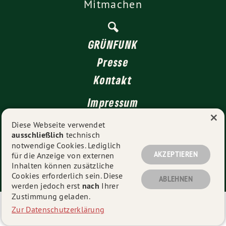
Mitmachen
GRÜNFUNK
Presse
Kontakt
Impressum
×
Datenschutz
Diese Webseite verwendet
ausschließlich
technisch
notwendige Cookies. Lediglich
AKZEPTIEREN
für die Anzeige von externen
© 2026
GRÜNE Düsseldorf
- Alle Rechte vorbehalten.
Inhalten können zusätzliche
Cookies erforderlich sein. Diese
ABLEHNEN
werden jedoch erst
nach
Ihrer
Zustimmung geladen.
Eine schnelle 🚀 und mobiloptimierte 📱 Webseite der
Zur Datenschutzerklärung
neuesten Generation von
grüne-webseiten.de