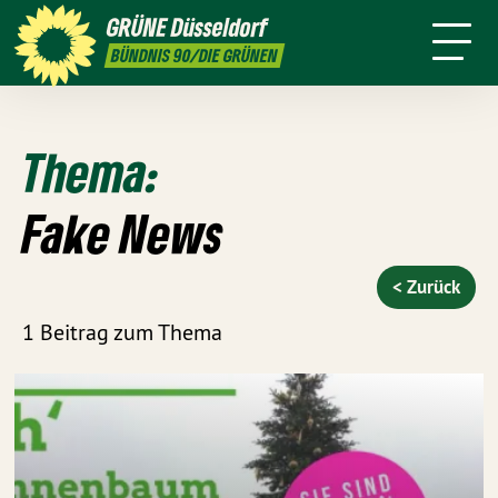
ktion
Stadtbezirke
Termine
Mitmachen
GRÜNE
Düsseldorf
GRÜNFUNK
Presse
Kontakt
BÜNDNIS 90/DIE GRÜNEN
Thema:
Fake News
< Zurück
1 Beitrag zum Thema