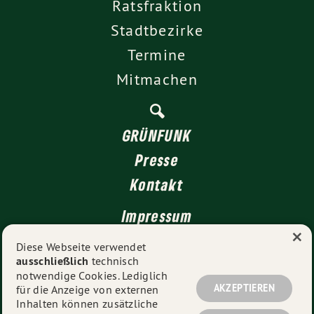
Ratsfraktion
Stadtbezirke
Termine
Mitmachen
GRÜNFUNK
Presse
Kontakt
Impressum
×
Datenschutz
Diese Webseite verwendet
ausschließlich
technisch
notwendige Cookies. Lediglich
AKZEPTIEREN
für die Anzeige von externen
© 2026
GRÜNE Düsseldorf
- Alle Rechte vorbehalten.
Inhalten können zusätzliche