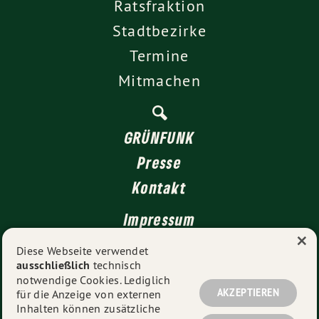
Ratsfraktion
Stadtbezirke
Termine
Mitmachen
GRÜNFUNK
Presse
Kontakt
Impressum
×
Datenschutz
Diese Webseite verwendet
ausschließlich
technisch
notwendige Cookies. Lediglich
AKZEPTIEREN
für die Anzeige von externen
© 2026
GRÜNE Düsseldorf
- Alle Rechte vorbehalten.
Inhalten können zusätzliche