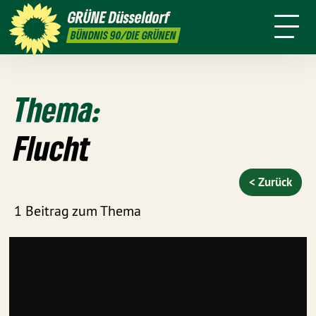
ktion
Stadtbezirke
Termine
Mitmachen
GRÜNE
Düsseldorf
GRÜNFUNK
Presse
Kontakt
BÜNDNIS 90/DIE GRÜNEN
Thema:
Flucht
< Zurück
1 Beitrag zum Thema