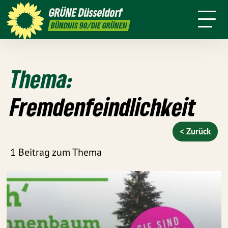
ktion
Stadtbezirke
Termine
Mitmachen
GRÜNE
Düsseldorf
GRÜNFUNK
Presse
Kontakt
BÜNDNIS 90/DIE GRÜNEN
Thema:
Fremdenfeindlichkeit
< Zurück
1 Beitrag zum Thema