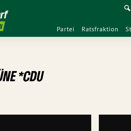
rf
N
Partei
Ratsfraktion
S
ÜNE *CDU