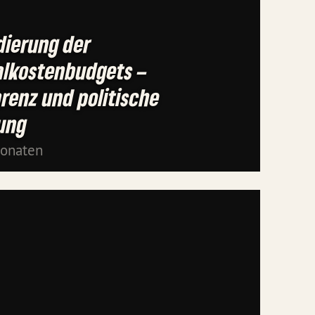
dierung der
alkostenbudgets –
renz und politische
tung
Monaten