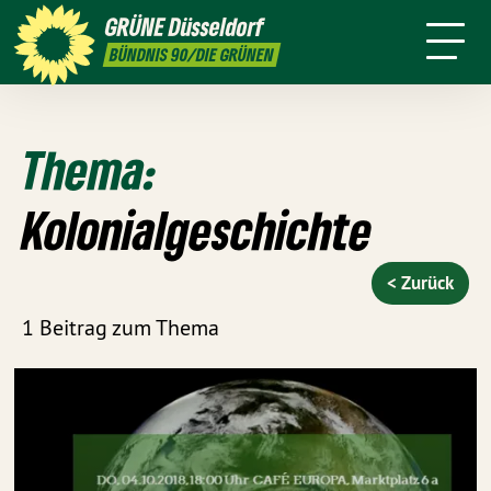
ktion
Stadtbezirke
Termine
Mitmachen
GRÜNE
Düsseldorf
GRÜNFUNK
Presse
Kontakt
BÜNDNIS 90/DIE GRÜNEN
Thema:
Kolonialgeschichte
< Zurück
1 Beitrag zum Thema