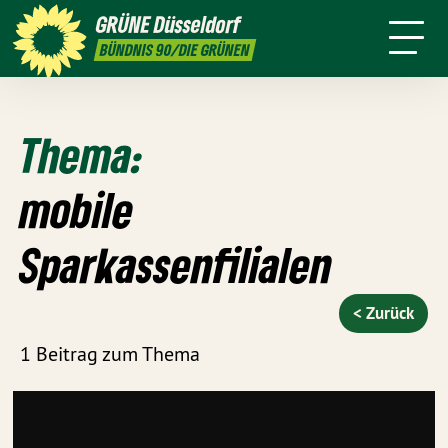
ktion
Stadtbezirke
Termine
Mitmachen
GRÜNE
Düsseldorf
GRÜNFUNK
Presse
Kontakt
BÜNDNIS 90/DIE GRÜNEN
Thema:
mobile
Sparkassenfilialen
< Zurück
1 Beitrag zum Thema