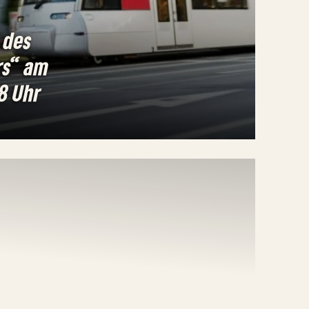
 des
rs“ am
8 Uhr