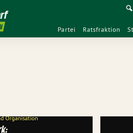
rf
N
Partei
Ratsfraktion
S
nd Organisation
rk: