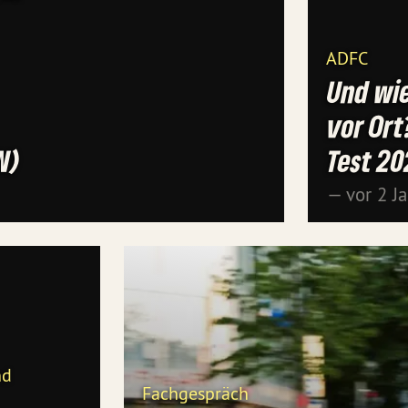
ADFC
Und wie
vor Ort
N)
Test 20
— vor 2 J
nd
Fachgespräch