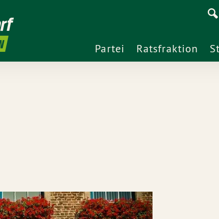
rf
N
Partei
Ratsfraktion
S