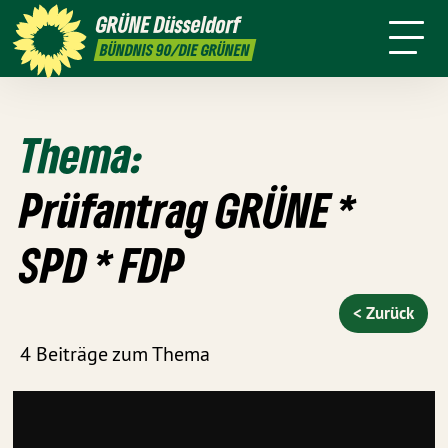
ktion
Stadtbezirke
Termine
Mitmachen
GRÜNE
Düsseldorf
GRÜNFUNK
Presse
Kontakt
BÜNDNIS 90/DIE GRÜNEN
Thema:
Prüfantrag GRÜNE *
SPD * FDP
< Zurück
4 Beiträge zum Thema