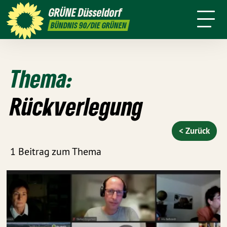
ktion
Stadtbezirke
Termine
Mitmachen
GRÜNE
Düsseldorf
GRÜNFUNK
Presse
Kontakt
BÜNDNIS 90/DIE GRÜNEN
Thema:
Rückverlegung
< Zurück
1 Beitrag zum Thema