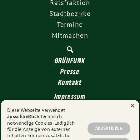
Ratsfraktion
Stadtbezirke
Termine
Mitmachen
GRÜNFUNK
Presse
Kontakt
Impressum
×
Datenschutz
Diese Webseite verwendet
ausschließlich
technisch
notwendige Cookies. Lediglich
AKZEPTIEREN
für die Anzeige von externen
© 2026
GRÜNE Düsseldorf
- Alle Rechte vorbehalten.
Inhalten können zusätzliche