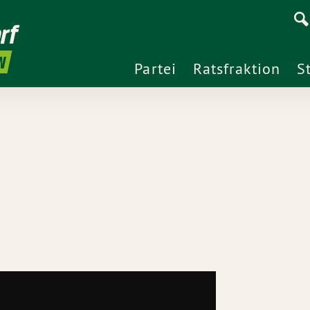
rf
N
Partei
Ratsfraktion
S