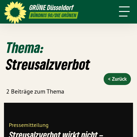
ktion
Stadtbezirke
Termine
Mitmachen
GRÜNE
Düsseldorf
GRÜNFUNK
Presse
Kontakt
BÜNDNIS 90/DIE GRÜNEN
Thema:
Streusalzverbot
< Zurück
2 Beiträge zum Thema
Pressemitteilung
Streusalzverbot wirkt nicht –