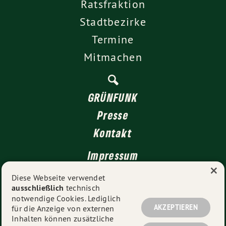
Ratsfraktion
Stadtbezirke
Termine
Mitmachen
GRÜNFUNK
Presse
Kontakt
Impressum
×
Datenschutz
Diese Webseite verwendet
ausschließlich
technisch
notwendige Cookies. Lediglich
AKZEPTIEREN
für die Anzeige von externen
© 2026
GRÜNE Düsseldorf
- Alle Rechte vorbehalten.
Inhalten können zusätzliche