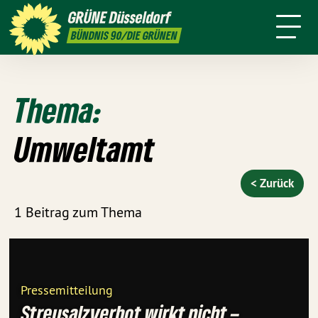
ktion
Stadtbezirke
Termine
Mitmachen
GRÜNE
Düsseldorf
GRÜNFUNK
Presse
Kontakt
BÜNDNIS 90/DIE GRÜNEN
Thema:
Umweltamt
< Zurück
1 Beitrag zum Thema
Pressemitteilung
Streusalzverbot wirkt nicht –