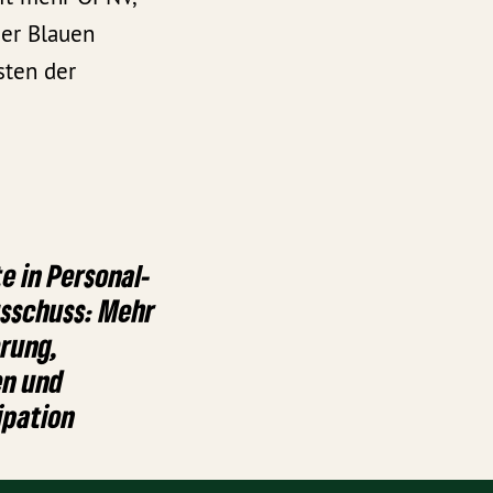
der Blauen
sten der
 in Personal-
usschuss: Mehr
erung,
en und
ipation