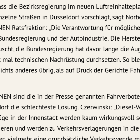
ass die Bezirksregierung im neuen Luftreinhaltepl
nzelne Straßen in Düsseldorf vorschlägt, sagt Norb
EN Ratsfraktion: „Die Verantwortung für mögliche
Bundesregierung und der Autoindustrie. Die Herste
uscht, die Bundesregierung hat davor lange die Au
ht mal technischen Nachrüstung durchsetzen. So ble
ichts anderes übrig, als auf Druck der Gerichte Fa
NEN sind die in der Presse genannten Fahrverbote
orf die schlechteste Lösung. Czerwinski: „Diesel-V
üge in der Innenstadt werden kaum wirkungsvoll se
lieren und werden zu Verkehrsverlagerungen in di
hen vielmehr eine grundsätzliche Verkehrswende m