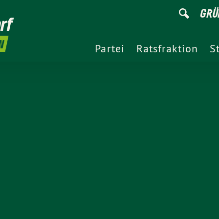
GRÜ
rf
N
Partei
Ratsfraktion
S