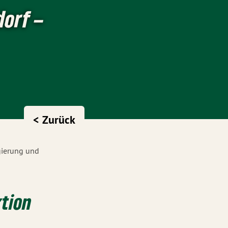
dorf –
< Zurück
gierung und
ktion