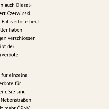
an auch Diesel-
ert Czerwinski,
 Fahrverbote liegt
ller haben
gen verschlossen
ibt der
hrverbote
 für einzelne
erbote für
in. Sie sind
e Nebenstraßen
it mehr ÖPNV,