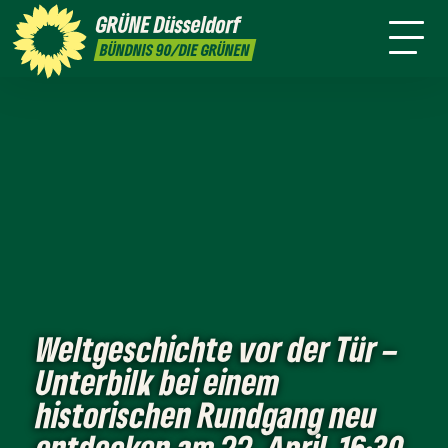
ktion
Stadtbezirke
Termine
Mitmachen
GRÜNE
Düsseldorf
GRÜNFUNK
Presse
Kontakt
BÜNDNIS 90/DIE GRÜNEN
Weltgeschichte vor der Tür –
Unterbilk bei einem
historischen Rundgang neu
entdecken am 22. April, 16:30