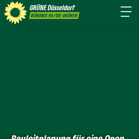
ktion
Stadtbezirke
Termine
Mitmachen
GRÜNE
Düsseldorf
GRÜNFUNK
Jobs
Presse
Kontakt
BÜNDNIS 90/DIE GRÜNEN
Bauleitplanung für eine Open