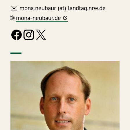
✉️ mona.neubaur (at) landtag.nrw.de
🌐
mona-neubaur.de