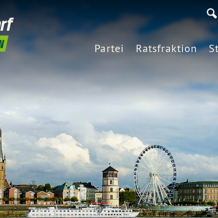
rf
N
Partei
Ratsfraktion
S