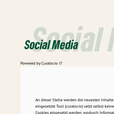
Social
Social Media
Powered by Curator.io
An dieser Stelle werden die neuesten Inhalte
eingesetzte Tool (curator.io) setzt selbst k
Cookies eingesetzt werden, wodurch Informat