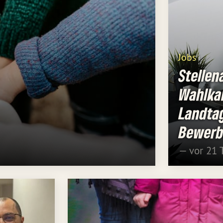
Jobs
Stelle
Wahlka
Landta
Bewerbu
— vor 21 