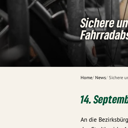
Sichere u
Fahrradabs
Home
News
Sichere u
14. Septem
An die Bezirksbür