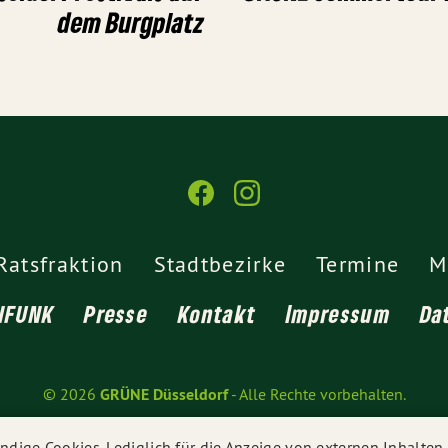
dem Burgplatz
Ratsfraktion
Stadtbezirke
Termine
M
NFUNK
Presse
Kontakt
Impressum
Da
© 2026
GRÜNE Düsseldorf
- Alle Rechte vorbehalten.
dige Cookies. Lediglich für die Anzeige von externen Inhalte