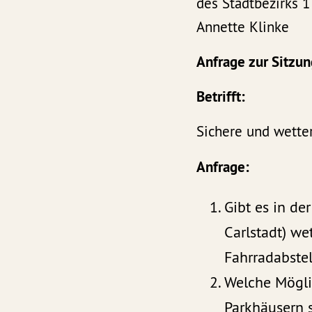
des Stadtbezirks 1
Annette Klinke
Anfrage zur Sitzu
Betrifft:
Sichere und wetter
Anfrage:
Gibt es in de
Carlstadt) we
Fahrradabste
Welche Möglic
Parkhäusern s