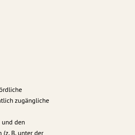
ördliche
ntlich zugängliche
n und den
(z. B. unter der