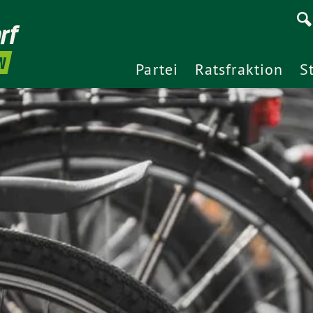
rf
N
Partei
Ratsfraktion
S