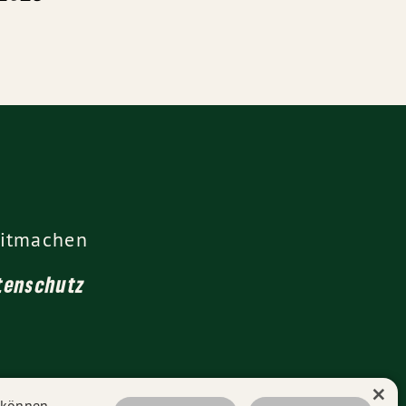
itmachen
tenschutz
×
n können