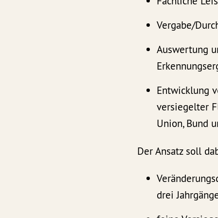
Fachliche Lei
Vergabe/Durch
Auswertung u
Erkennungserg
Entwicklung v
versiegelter 
Union, Bund u
Der Ansatz soll da
Veränderungsd
drei Jahrgäng