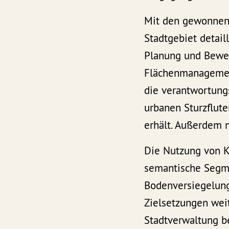
Mit den gewonnene
Stadtgebiet detail
Planung und Bewe
Flächenmanagement
die verantwortungs
urbanen Sturzflut
erhält. Außerdem 
Die Nutzung von K
semantische Segme
Bodenversiegelung
Zielsetzungen wei
Stadtverwaltung b