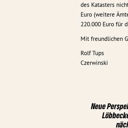
des Katasters nic
Euro (weitere Ämte
220.000 Euro für d
Mit freundlichen 
Rolf Tu
Czerwinski
Neue Perspe
Löbbecke
näc