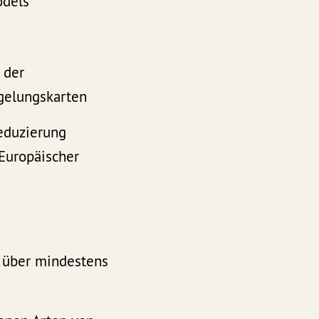
odels
 der
egelungskarten
eduzierung
 Europäischer
n über mindestens