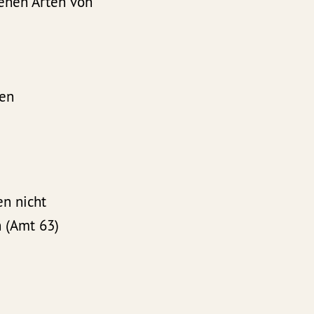
denen Arten von
ten
en nicht
 (Amt 63)