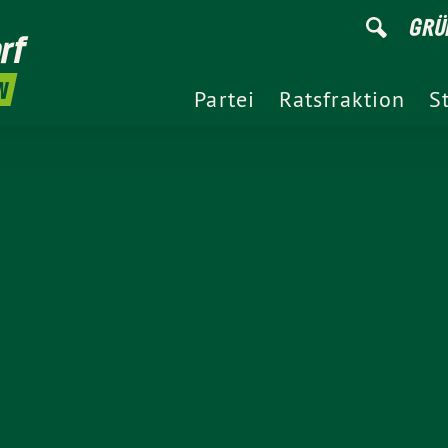
GRÜ
rf
N
Partei
Ratsfraktion
S