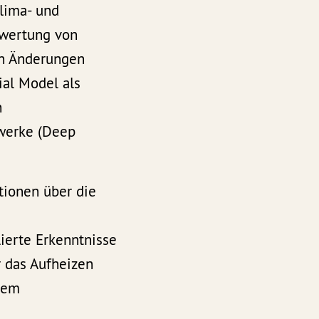
lima- und
swertung von
on Änderungen
ial Model als
n
zwerke (Deep
tionen über die
lierte Erkenntnisse
r das Aufheizen
dem