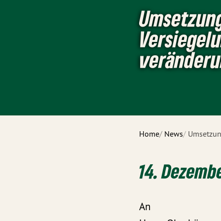
Umsetzung
Versiegelu
veränderu
Home
News
Umsetzung
14. Dezembe
An