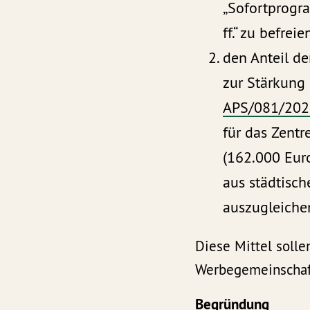
„Sofortprogr
ff.“ zu befrei
den Anteil d
zur Stärkung
APS/081/202
für das Zent
(162.000 Eur
aus städtisch
auszugleiche
Diese Mittel solle
Werbegemeinschaf
Begründung