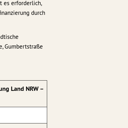
es erforderlich,
finanzierung durch
ädtische
ße, Gumbertstraße
rung Land NRW –