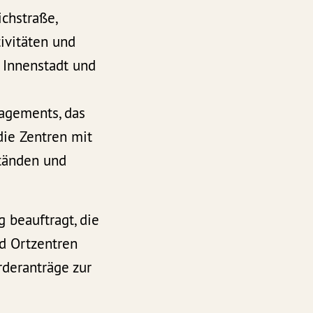
chstraße,
ivitäten und
 Innenstadt und
gagements, das
die Zentren mit
tänden und
g beauftragt, die
d Ortzentren
deranträge zur