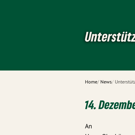
Unterstüt
Home
News
Unterstü
14. Dezembe
An