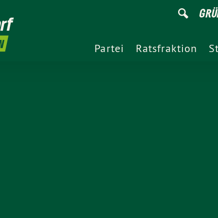
GRÜ
rf
N
Partei
Ratsfraktion
S